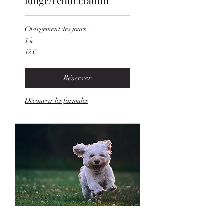
longe/renonciation
Chargement des jours...
1 h
12
12 €
euros
Réserver
Découvrir les formules