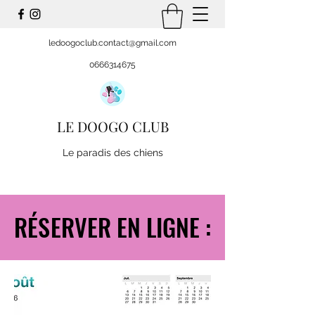
ledoogoclub.contact@gmail.com
0666314675
LE DOOGO CLUB
Le paradis des chiens
RÉSERVER EN LIGNE :
RÉSERVER EN LIGNE :