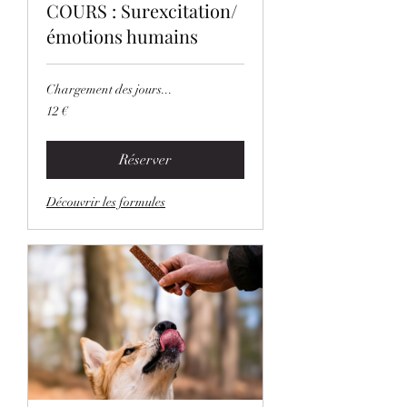
COURS : Surexcitation/
émotions humains
Chargement des jours...
12
12 €
euros
Réserver
Découvrir les formules