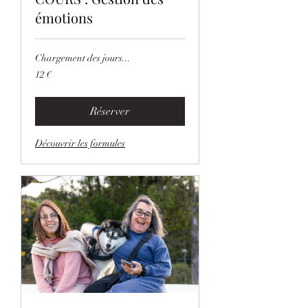
émotions
Chargement des jours...
12
12 €
euros
Réserver
Découvrir les formules