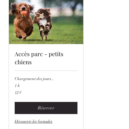
Accès parc - petits
chiens
Chargement des jours...
1 h
12
12 €
euros
Réserver
Découvrir les formules