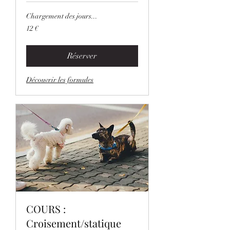
Chargement des jours...
12
12 €
euros
Réserver
Découvrir les formules
COURS :
Croisement/statique