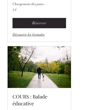
Chargement des jours...
5
5 €
euros
Réserver
Découvrir les formules
COURS : Balade
éducative