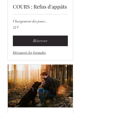
COURS : Refus d'appâts
Chargement des jours...
12
12 €
euros
Réserver
Découvrir les formules