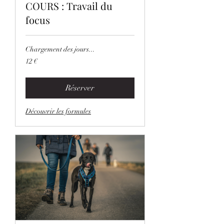
COURS : Travail du
focus
Chargement des jours...
12
12 €
euros
Réserver
Découvrir les formules