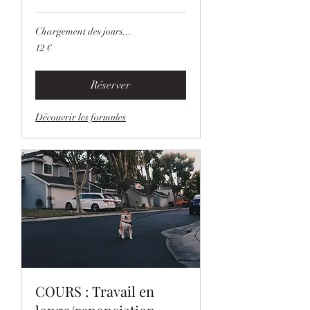
Chargement des jours...
12
12 €
euros
Réserver
Découvrir les formules
COURS : Travail en