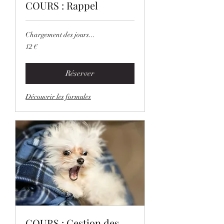
COURS : Rappel
Chargement des jours...
12
12 €
euros
Réserver
Découvrir les formules
COURS : Gestion des