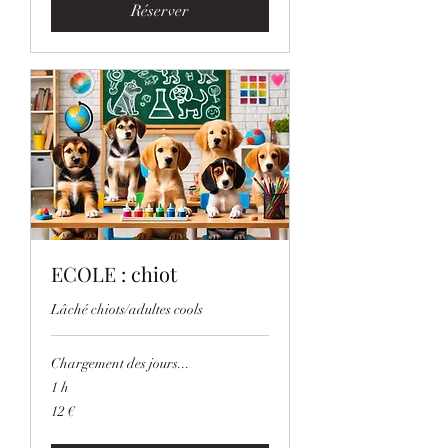
Réserver
ECOLE : chiot
Lâché chiots/adultes cools
Chargement des jours...
1 h
12
12 €
euros