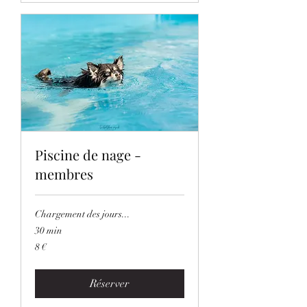
Piscine de nage -
membres
Chargement des jours...
30 min
8
8 €
euros
Réserver