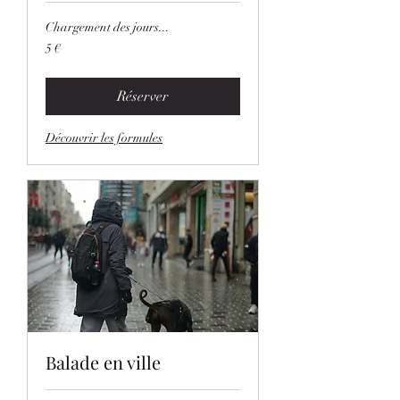
Chargement des jours...
5
5 €
euros
Réserver
Découvrir les formules
Balade en ville