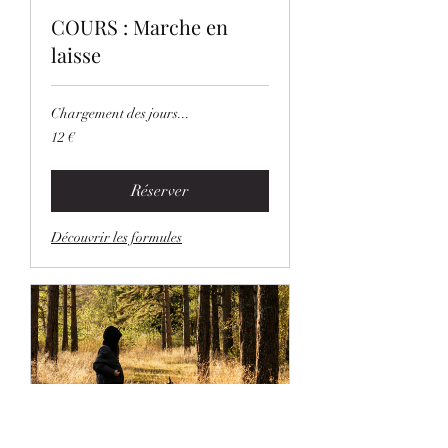
COURS : Marche en
laisse
Chargement des jours...
12
12 €
euros
Réserver
Découvrir les formules