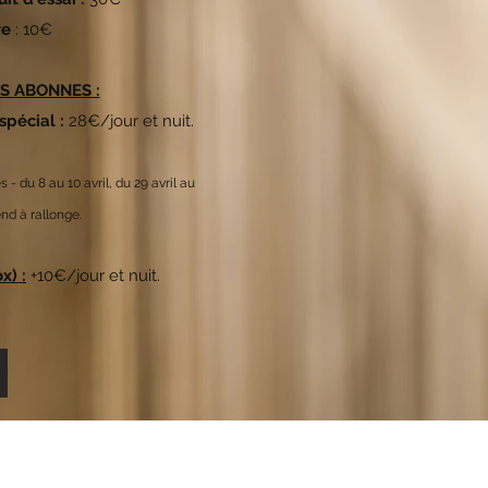
re
: 10€
S ABONNES :
 spécial :
28€/jour et nuit.
 - du 8 au 10 avril, du 29 avril au
nd à rallonge.
x) :
+10€/jour et nuit.