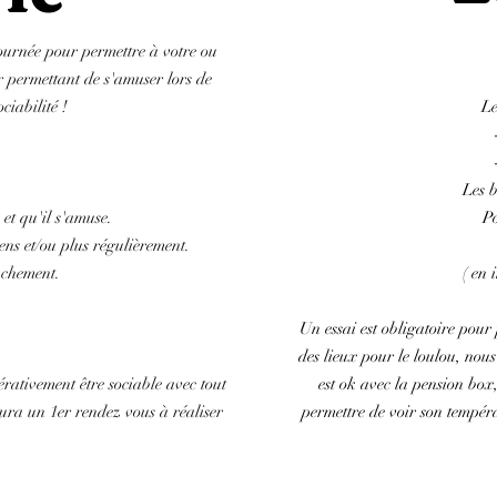
journée pour permettre à votre ou
r permettant de s'amuser lors de
ciabilité !
Le
e ?
Les b
 et qu'il s'amuse.
Po
ens et/ou plus régulièrement.
achement.
( en
Un essai est obligatoire pour
:
des lieux pour le loulou, nous
pérativement être sociable avec tout
est ok avec la pension box,
aura un 1er rendez vous à réaliser
permettre de voir son tempéra
e :
Déroul