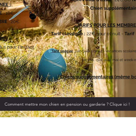
NEE :
Chien supplémentai
RE
: 18€.
MBRE
: 20€.
TARIFS POUR LES MEMBRE
Tarif classique :
22€/jour et nuit -
Tarif
EE :
s pour l'instant.
*Tarif spécial
: juin/juillet/aout - vacances scolaires
1er mai, du 6 au 8 mai et week-e
Chiens supplémentaires (même bo
Comment mettre mon chien en pension ou garderie ? Clique ici !