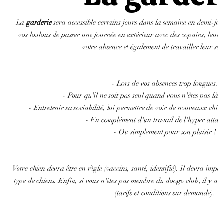
La
garderie
sera accessible certains jours dans la semaine en demi-
vos loulous de passer une journée en extérieur avec des copains, leu
votre absence et également de travailler leur so
Pourquoi mettre son chien à la garderi
- Lors de vos absences trop longues.
- Pour qu'il ne soit pas seul quand vous n'êtes pas là
- Entretenir sa sociabilité, lui permettre de voir de nouveaux chi
- En complément d'un travail de l'hyper att
- Ou simplement pour son plaisir !
Les conditions d'accès à la garderie 
Votre chien devra être en règle (vaccins, santé, identifié). Il devra im
type de chiens. Enfin, si vous n'êtes pas membre du doogo club, il y 
(tarifs et conditions sur demande).
Déroulement d'une journée de garderi