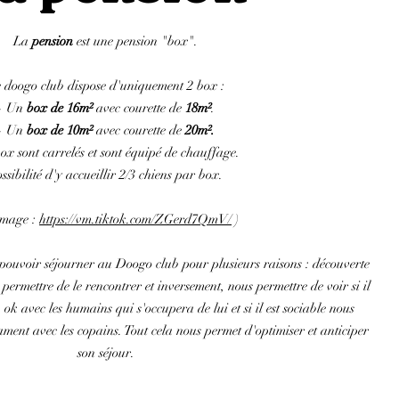
La
pension
est une pension "box".
 doogo club dispose d'uniquement 2 box :
- Un
box de 16m²
avec courette de
18m²
.
- Un
box de 10m²
avec courette de
20m².
ox sont carrelés et sont équipé de chauffage.
ssibilité d'y accueillir 2/3 chiens par box.
 image :
https://vm.tiktok.com/ZGerd7QmV/
)
 pouvoir séjourner au Doogo club pour plusieurs raisons : découverte
 permettre de le rencontrer et inversement, nous permettre de voir si il
 ok avec les humains qui s'occupera de lui et si il est sociable nous
ment avec les copains. Tout cela nous permet d'optimiser et anticiper
son séjour.
ement d'un séjour en pension au Doogo club :