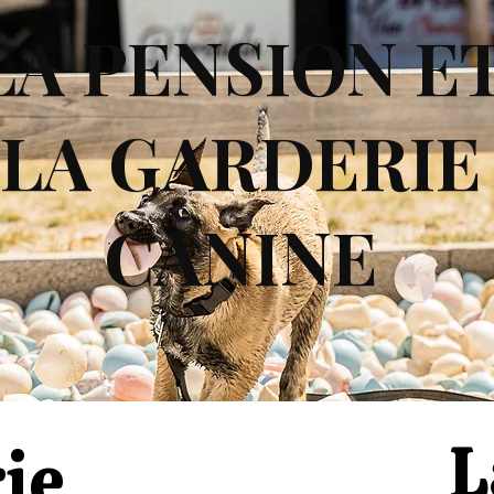
LA PENSION E
LA GARDERI
CANINE
L
ie