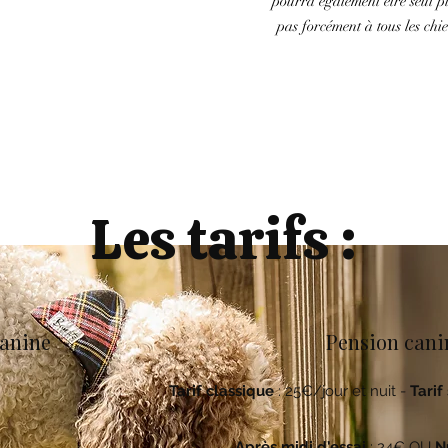
pourra également être seul pl
pas forcément à tous les chi
Les tarifs :
canine
Pension cani
Tarif classique
: 25€/jour et nuit -
Tarif
Après midi d'essai
: 24€ OU
Nu