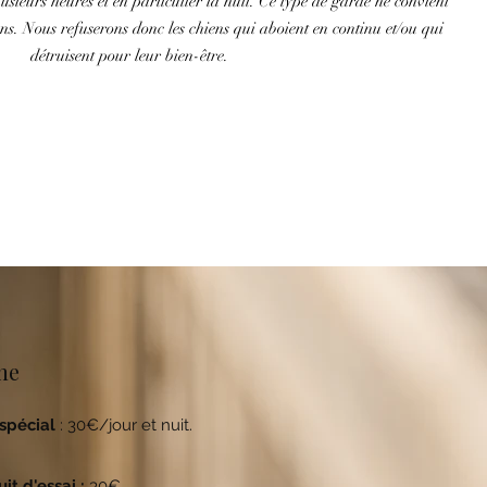
usieurs heures et en particulier la nuit. Ce type de garde ne convient
ens. Nous refuserons donc les chiens qui aboient en continu et/ou qui
détruisent pour leur bien-être.
ne
 spécial
: 30€/jour et nuit.
it d'essai :
30€