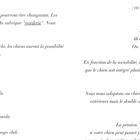
( en
s pourront être changeants. Les
 la rubrique "
garderie
"
. Nous
4h 
a, les chiens auront la possibilité
On v
.
En fonction de la sociabilité, 
que le chien soit intégré plu
is
Nous nous adaptons au chien, 
extérieurs mais le double 
amedis
ATTENTION
:
La pension "
doogo club.
si votre chien peut passer 