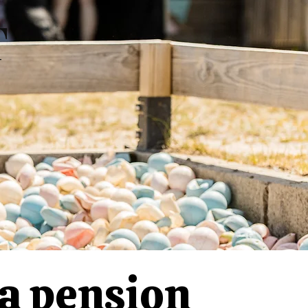
T
E
a pension