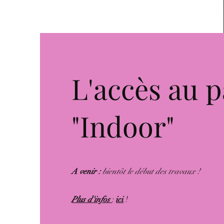
L'accès au p
"Indoor"
A venir :
bientôt le début des travaux !
Plus d'infos
:
ici
!