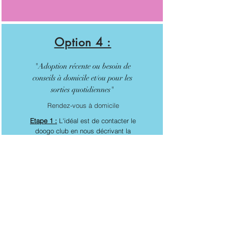
Option 4 :
"Adoption récente ou besoin de
conseils à domicile et/ou pour les
sorties quotidiennes"
Rendez-vous à domicile
Etape 1 :
L'idéal est de contacter le
doogo club en nous décrivant la
problématique et vos besoins puis
d'attendre que l'équipe vous guide sur
le rendez-vous à prendre.
Etape 2 :
- Les problématiques a domiciles sont
plus importantes et/ou essentielles à
travailler pour gérer les autres : nous
vous redirigerons vers notre partenaire