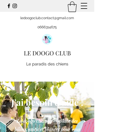
ledoogoclub.contact@gmail.com
0666314675
LE DOOGO CLUB
Le paradis des chiens
J'ai besoin d'aide !
Le doogo club met en place des
bilans, suivis et séances pour vous