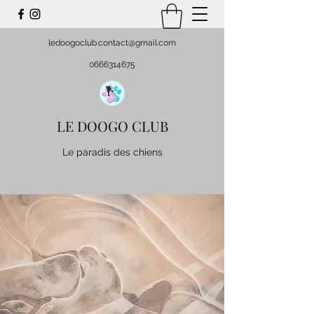
ledoogoclub.contact@gmail.com
0666314675
LE DOOGO CLUB
Le paradis des chiens