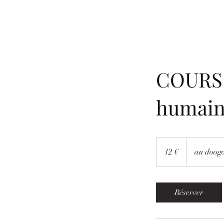
COURS 
humain
12
euros
12 €
au doogo
Réserver