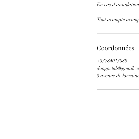
En cas d'annulation i
Tout acompte acompt
Coordonnées
+33784013088
doogoclub@gmail.c
3 avenue de lorrain