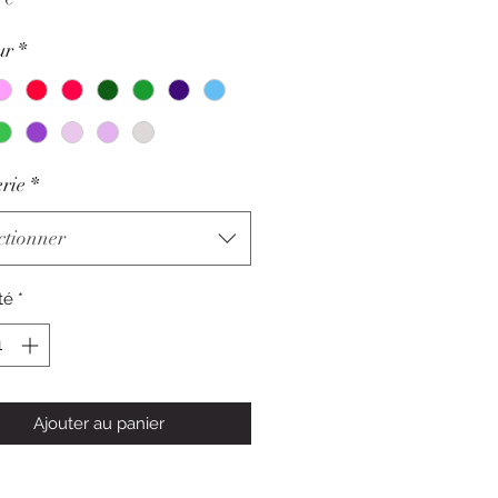
ur
*
rie
*
ctionner
té
*
Ajouter au panier